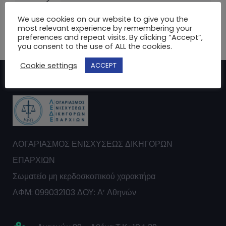
We use cookies on our website to give you the
most relevant experience by remembering your
preferences and repeat visits. By clicking “Accept”,
you consent to the use of ALL the cookies.
Cookie settings
ACCEPT
ΛΟΓΑΡΙΑΣΜΟΣ ΕΝΙΣΧΥΣΕΩΣ ΔΙΚΗΓΟΡΩΝ
ΕΠΑΡΧΙΩΝ
Σωματείο μη κερδοσκοπικού χαρακτήρα
ΑΦΜ: 099032103 ΔΟΥ: Α’ Αθηνών