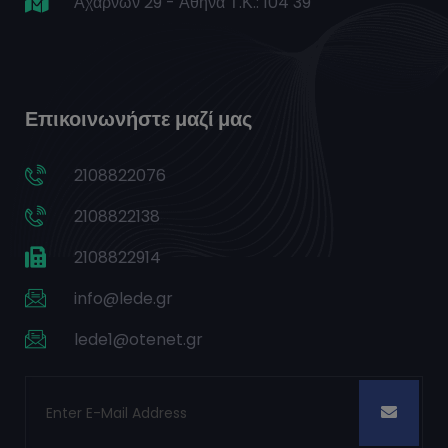
Αχαρνών 29 - Αθήνα Τ.Κ.: 104 39
Επικοινωνήστε μαζί μας
2108822076
2108822138
2108822914
info@lede.gr
lede1@otenet.gr