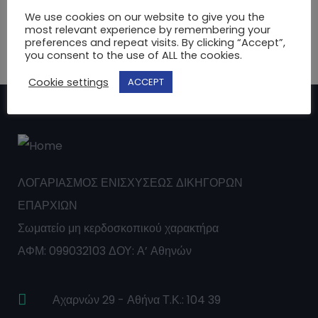
We use cookies on our website to give you the
most relevant experience by remembering your
preferences and repeat visits. By clicking “Accept”,
you consent to the use of ALL the cookies.
Cookie settings
ACCEPT
ΛΟΓΑΡΙΑΣΜΟΣ ΕΝΙΣΧΥΣΕΩΣ ΔΙΚΗΓΟΡΩΝ
ΕΠΑΡΧΙΩΝ
Σωματείο μη κερδοσκοπικού χαρακτήρα
ΑΦΜ: 099032103 ΔΟΥ: Α’ Αθηνών
Αχαρνών 29 - Αθήνα Τ.Κ.: 104 39