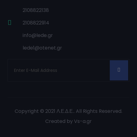
2108822138
2108822914
info@lede.gr
lede1@otenet.gr
Copyright © 2021
Λ.Ε.Δ.Ε.
. All Rights Reserved.
Created by
Vs-a.gr