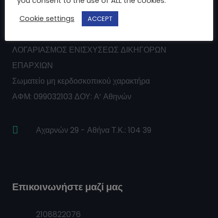
you consent to the use of ALL the cookies.
Cookie settings
ACCEPT
ΛΟΓΑΡΙΑΣΜΟΣ ΕΝΙΣΧΥΣΕΩΣ ΔΙΚΗΓΟΡΩΝ
ΕΠΑΡΧΙΩΝ
Σωματείο μη κερδοσκοπικού χαρακτήρα
ΑΦΜ: 099032103 ΔΟΥ: Α’ Αθηνών
Αχαρνών 29 - Αθήνα Τ.Κ.: 104 39
Επικοινωνήστε μαζί μας
2108822076