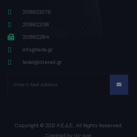
2108822076
2108822138
2108822914
info@lede.gr
lede1@otenet.gr
Copyright © 2021
Λ.Ε.Δ.Ε.
. All Rights Reserved.
Created by
Vs-a.gr