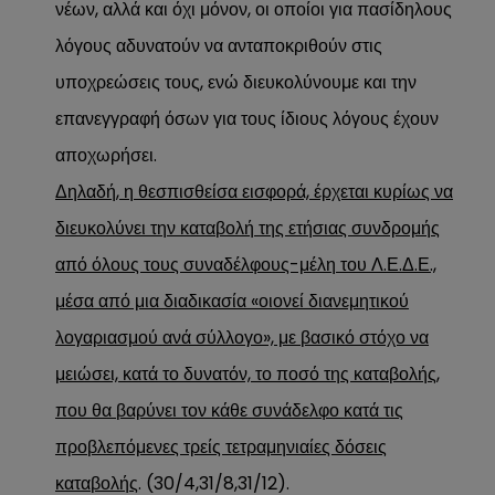
νέων, αλλά και όχι μόνον, οι οποίοι για πασίδηλους
λόγους αδυνατούν να ανταποκριθούν στις
υποχρεώσεις τους, ενώ διευκολύνουμε και την
επανεγγραφή όσων για τους ίδιους λόγους έχουν
αποχωρήσει.
Δηλαδή, η θεσπισθείσα εισφορά, έρχεται κυρίως να
διευκολύνει την καταβολή της ετήσιας συνδρομής
από όλους τους συναδέλφους-μέλη του Λ.Ε.Δ.Ε.,
μέσα από μια διαδικασία «οιονεί διανεμητικού
λογαριασμού ανά σύλλογο», με βασικό στόχο να
μειώσει, κατά το δυνατόν, το ποσό της καταβολής,
που θα βαρύνει τον κάθε συνάδελφο κατά τις
προβλεπόμενες τρείς τετραμηνιαίες δόσεις
καταβολής
. (30/4,31/8,31/12).