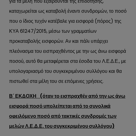
για τα μέλη που εξαιρούνται της επιδότησης,
καταχωρείται ως καταβολή έναντι συνδρομών, το ποσό
που ο ίδιος τυχόν κατέβαλε για εισφορά (πόρος) της
ΚΥΑ 61247/2015, μέσω των γραμματίων
προκαταβολής εισφορών. Αν και πάλι υπάρχει
πλεόνασμα του εισπραχθέντος με την ως άνω εισφορά
ποσού, αυτό θα μεταφέρεται στα έσοδα του Λ.Ε.Δ.Ε., με
υπολογαριασμό του συγκεκριμένου συλλόγου και θα
πιστωθεί στα μέλη του σε επόμενες χρήσεις.
Β΄ ΕΚΔΟΧΗ (όταν το εισπραχθέν από την ως άνω
εισφορά ποσό υπολείπεται από το συνολικά
οφειλόμενο ποσό από τακτικές συνδρομές των
μελών Λ.Ε.Δ.Ε. του συγκεκριμένου συλλόγου)