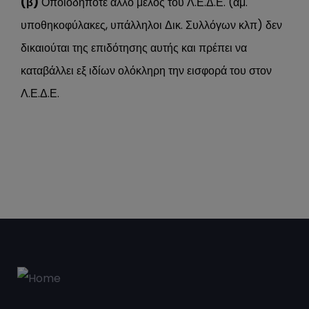
(β)
Οποιοδήποτε άλλο μέλος του Λ.Ε.Δ.Ε. (αμ.
υποθηκοφύλακες, υπάλληλοι Δικ. Συλλόγων κλπ) δεν
δικαιούται της επιδότησης αυτής και πρέπει να
καταβάλλει εξ ιδίων ολόκληρη την εισφορά του στον
Λ.Ε.Δ.Ε.