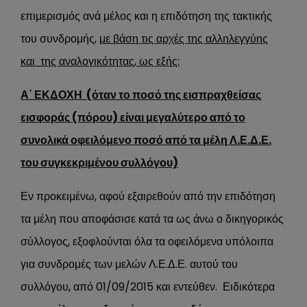
επιμερισμός ανά μέλος και η επιδότηση της τακτικής
του συνδρομής,
με βάση τις αρχές της αλληλεγγύης
και της αναλογικότητας, ως εξής:
Α΄ ΕΚΔΟΧΗ (όταν το ποσό της εισπραχθείσας
εισφοράς (πόρου) είναι μεγαλύτερο από το
συνολικά οφειλόμενο ποσό από τα μέλη Λ.Ε.Δ.Ε.
του συγκεκριμένου συλλόγου)
Εν προκειμένω, αφού εξαιρεθούν από την επιδότηση
τα μέλη που αποφάσισε κατά τα ως άνω ο δικηγορικός
σύλλογος, εξοφλούνται όλα τα οφειλόμενα υπόλοιπα
για συνδρομές των μελών Λ.Ε.Δ.Ε. αυτού του
συλλόγου, από 01/09/2015 και εντεύθεν. Ειδικότερα