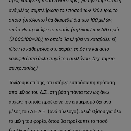
προς καταβολή ποσό 3.600 ευρώ, για την επιμεριστική
ανά μέλος συμπλήρωση του ποσού των 136 ευρώ, το
οποίο (υπόλοιπο) θα διαιρεθεί δια των 100 μελών,
οπότε θα προκύψει το ποσόν (πηλίκον) των 36 ευρώ
(3.600:100=36), το οποίο θα κληθεί να καταβάλει εξ
ιδίων το κάθε μέλος στο φορέα, εκτός αν και αυτό
καλυφθεί από άλλη πηγή του συλλόγου. (πχ. ταμείο
συνεργασίας).
Τονίζουμε επίσης, ότι υπήρξε ευπρόσωπη πρόταση
από μέλος του Δ.Σ., στη βάση πάντα των ως άνω
αρχών, η οποία προέκρινε τον επιμερισμό όχι ανά
μέλος του Λ.Ε.Δ.Ε. (ανά σύλλογο), αλλά εξίσου για όλα
τα μέλη του φορέα, όπου θα προέκυπτε το ποσό
(πηλίκον) από τον επιμερισμό του ποσού της