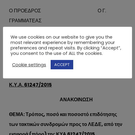
Ο ΠΡΟΕΔΡΟΣ Ο Γ.
ΓΡΑΜΜΑΤΕΑΣ
ΔΗΜΗΤΡΙΟΣ Γ. ΚΑΤΣΑΡΟΣ ΑΡΗΣ
We use cookies on our website to give you the
most relevant experience by remembering your
ΡΟΖΑΚΗΣ
preferences and repeat visits. By clicking “Accept”,
you consent to the use of ALL the cookies.
Cookie settings
ACCEPT
(Β)
ΕΠΙΔΟΤΗΣΗ ΣΥΝΔΡΟΜΩΝ ΑΠΟ ΕΙΣΦΟΡΑ ΤΗΣ
Κ.Υ.Α. 61247/2015
ΑΝΑΚΟΙΝΩΣΗ
ΘΕΜΑ: Τρόπος, ποσό και ποσοστό επιδότησης
των τακτικών συνδρομών προς το ΛΕΔΕ, από την
εισφορά (πόρο) της ΚΥΑ 61247/2015