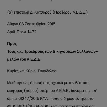
(α) επιστολή Δ. Κατσαρού (Προέδρου Λ.Ε.Δ.Ε.)
Αθήνα 08 Σεπτεμβρίου 2015
Αριθ. Πρωτ. 1472
Προς
Τους κ.κ. Προέδρους των Δικηγορικών Συλλόγων-
μελών του Λ.Ε.Δ.Ε.
Κυρίες και Κύριοι Συνάδελφοι
Μετά την ενημέρωσή σας σχετικά με την θέσπιση
εισφοράς (πόρου) υπέρ του Λ.Ε.Δ.Ε., δυνάμει της υπ’
αριθμ. 61247/2015 ΚΥΑ, η οποία δημοσιεύτηκε στο
ΦΕΚ 1811/Β/21-08-2015, αντίγραφο του οποίου σας